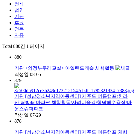
전체
법인
기관
후원
언론
자유
Total 880건
1 페이지
880
기관
<의정부두레교실> 아일랜드캐슬 체험활동
작성일
08-05
879
기관
[성남청소년지역아동센터] 제주도 여름캠프(한라
산 탐방/테마파크 체험활동/사려니숲길/함덕해수욕장/바
운스슈퍼파크…
작성일
07-29
878
기관
[성남청소년지역아동센터] 제주도 여름캠프 체험