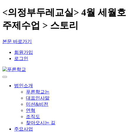
<의정부두레교실> 4월 세월호
주제수업 > 스토리
본문 바로가기
회원가입
로그인
법인소개
푸른학교는
대표인사말
미션&비전
연혁
조직도
찾아오시는 길
주요사업