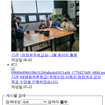
기관
<의정부두레교실> 3월 동아리 활동
작성일
06-02
872
기관
[태평동푸른학교] 주제수업-아동의 참정권과 모의
투표 수업을 진행하였습니다
작성일
05-22
게시물 검색
검색대상
검색어
필수