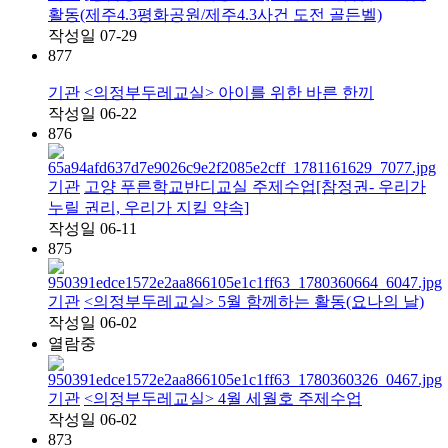
활동(제주4.3평화공원/제주4.3사건 도전 골든벨)
작성일
07-29
877
기관
<의정부두레교실> 아이를 위한 바른 한끼
작성일
06-22
876
기관
고양 푸른학교반디교실 주제수업[참정권- 우리가
누릴 권리, 우리가 지킬 약속]
작성일
06-11
875
기관
<의정부두레교실> 5월 함께하는 활동(요나의 날)
작성일
06-02
열람중
기관
<의정부두레교실> 4월 세월호 주제수업
작성일
06-02
873