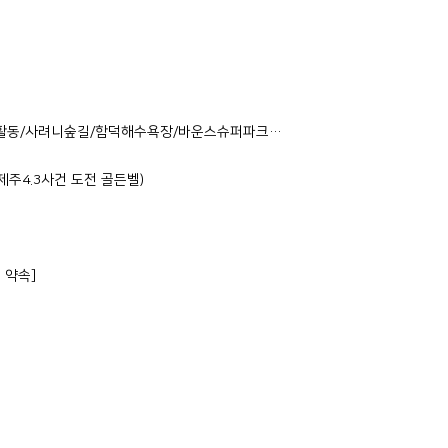
험활동/사려니숲길/함덕해수욕장/바운스슈퍼파크…
주4.3사건 도전 골든벨)
 약속]