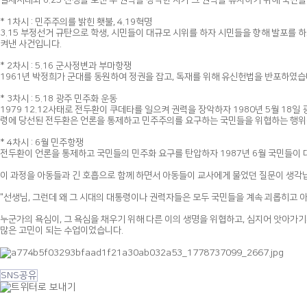
일제시대와 6.25 전쟁을 보낸 후 권력을 장악한 자가 그 권력을 유지하기 위해 국민
* 1차시 : 민주주의를 밝힌 횃불, 4.19혁명
3.15 부정선거 규탄으로 학생, 시민들이 대규모 시위를 하자 시민들을 향해 발포를
켜낸 사건입니다.
* 2차시 : 5.16 군사정변과 부마항쟁
1961년 박정희가 군대를 동원하여 정권을 잡고, 독재를 위해 유신헌법을 반포하였습
* 3차시 : 5.18 광주 민주화 운동
1979 12.12사태로 전두환이 쿠데타를 일으켜 권력을 장악하자 1980년 5월 
령에 당선된 전두환은 언론을 통제하고 민주주의를 요구하는 국민들을 위협하는 행위
* 4차시 : 6월 민주항쟁
전두환이 언론을 통제하고 국민들의 민주화 요구를 탄압하자 1987년 6월 국민들이
이 과정을 아동들과 긴 호흡으로 함께 하면서 아동들이 교사에게 물었던 질문이 생각
"선생님, 그런데 왜 그 시대의 대통령이나 권력자들은 모두 국민들을 계속 괴롭히고 아
누군가의 욕심이, 그 욕심을 채우기 위해 다른 이의 생명을 위협하고, 심지어 앗아가기
많은 고민이 되는 수업이었습니다.
SNS공유