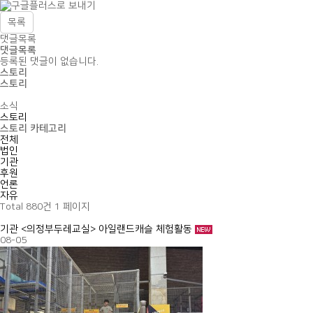
목록
댓글목록
댓글목록
등록된 댓글이 없습니다.
스토리
스토리
소식
스토리
스토리 카테고리
전체
법인
기관
후원
언론
자유
Total 880건
1 페이지
기관
<의정부두레교실> 아일랜드캐슬 체험활동
08-05