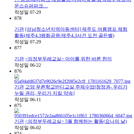
운스슈퍼파크…
작성일
07-29
878
기관
[성남청소년지역아동센터] 제주도 여름캠프 체험
활동(제주4.3평화공원/제주4.3사건 도전 골든벨)
작성일
07-29
877
기관
<의정부두레교실> 아이를 위한 바른 한끼
작성일
06-22
876
기관
고양 푸른학교반디교실 주제수업[참정권- 우리가
누릴 권리, 우리가 지킬 약속]
작성일
06-11
875
기관
<의정부두레교실> 5월 함께하는 활동(요나의 날)
작성일
06-02
874