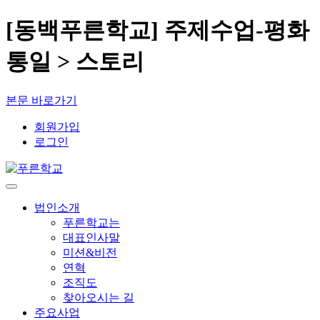
[동백푸른학교] 주제수업-평화
통일 > 스토리
본문 바로가기
회원가입
로그인
법인소개
푸른학교는
대표인사말
미션&비전
연혁
조직도
찾아오시는 길
주요사업