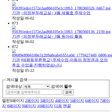
기관
<의정부두레교실> 4월 세월호 주제수업
작성일
06-02
873
기관
<의정부두레교실> 3월 동아리 활동
작성일
06-02
872
기관
[태평동푸른학교] 주제수업-아동의 참정권과 모의
투표 수업을 진행하였습니다
작성일
05-22
게시물 검색
검색대상
검색어
필수
열린
1
페이지
2
페이지
3
페이지
4
페이지
5
페이지
6
페이지
7
페이
지
8
페이지
9
페이지
10
페이지
다음
맨끝