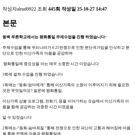
작성자
alrud0922
조회
445회
작성일
25-10-27 14:47
본문
동백 푸른학교에서는 평화통일 주제수업을 진행 하였습니다
~
주제수업을 통해 우리나라가
6.25
전쟁으로 인한 분단국가임을 인식하고 분
단으로 인한 이산가족의 아픔을 공감하며
평화통일에 중요성을 아는 매우 소중한 시간 이었습니다
3
회에 걸쳐 수업을 진행 하였습니다
1
회에는
“
동화
-
엄마에게
“
통해 이산가족의 소원이 이루어지기 위해 필요한
것은 무엇일까요
?
질문에 평화통일
,
이산가족 상봉 프로그램
,
전화기
,
등을 이야기하는 모습에서 이산가족의 아
픔을 함께 공감하는 귀중한 시간 이였음을
알 수 있었습니다
2
회에는
-“
동화
-
숨바꼭질
”
통해 전쟁으로 인한 피난의 고통과 헤어짐에 아픔
을 통해 전쟁에
아픔과 평화통일에