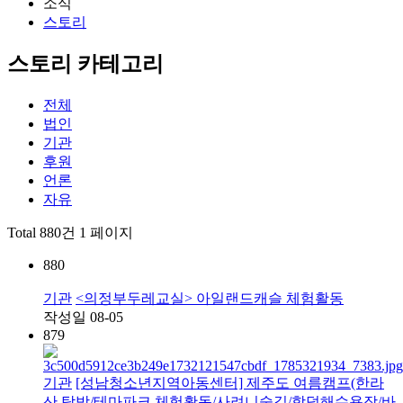
소식
스토리
스토리 카테고리
전체
법인
기관
후원
언론
자유
Total 880건
1 페이지
880
기관
<의정부두레교실> 아일랜드캐슬 체험활동
작성일
08-05
879
기관
[성남청소년지역아동센터] 제주도 여름캠프(한라
산 탐방/테마파크 체험활동/사려니숲길/함덕해수욕장/바