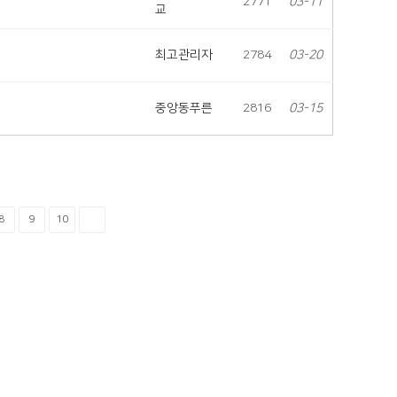
2771
03-11
교
최고관리자
2784
03-20
중앙동푸른
2816
03-15
8
9
10