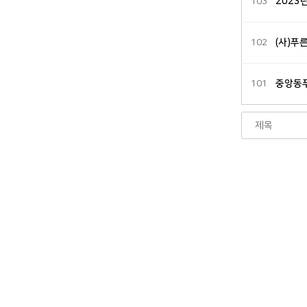
103
2023
102
(사)푸
101
중앙동
처음