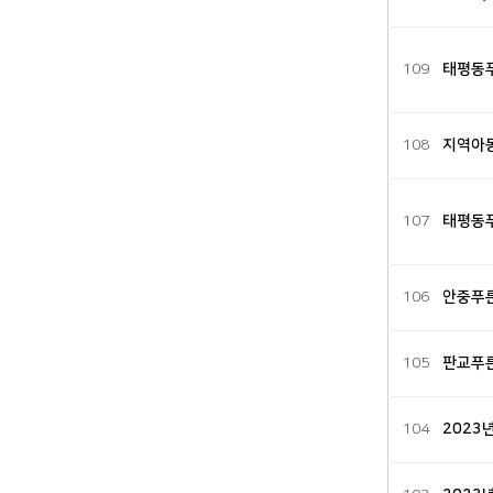
109
태평동푸
108
지역아
107
태평동푸
106
안중푸른
105
판교푸른
104
2023