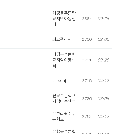
태평동푸른학
교지역아동센
2664
09-26
터
최고관리자
2700
02-06
태평동푸른학
교지역아동센
2711
09-26
터
classaj
2718
04-17
판교푸른학교
2726
03-08
지역아동센터
꽃보리광주푸
2753
04-17
른학교
은행동푸른학