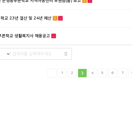
년 은행동푸른학교 지역아동센터 후원금(품) 보고
른학교 23년 결산 및 24년 예산
푸른학교 생활복지사 채용공고
맨끝
1
2
3
4
5
6
7