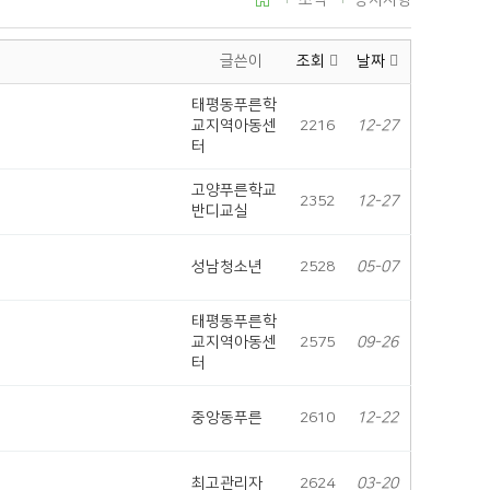
소식
공지사항
글쓴이
조회
날짜
태평동푸른학
교지역아동센
2216
12-27
터
고양푸른학교
2352
12-27
반디교실
성남청소년
2528
05-07
태평동푸른학
교지역아동센
2575
09-26
터
중앙동푸른
2610
12-22
최고관리자
2624
03-20