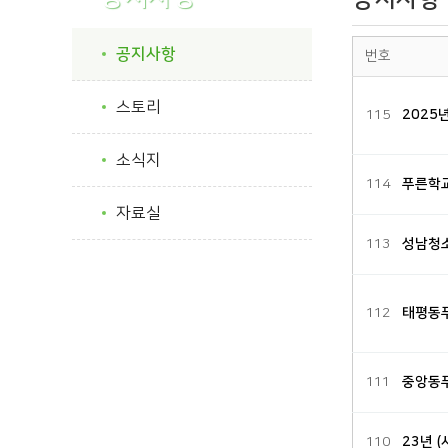
공지사항
번호
스토리
115
2025
소식지
114
푸른학
자료실
113
성남청
112
태평동푸
111
중앙동
110
23년 