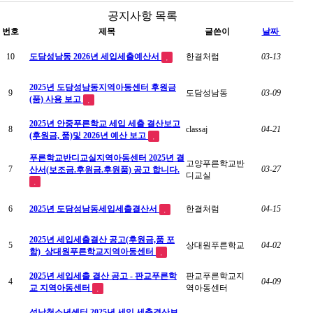
공지사항 목록
번호
제목
글쓴이
날짜
10
도담성남동 2026년 세입세출예산서
한결처럼
03-13
2025년 도담성남동지역아동센터 후원금
9
도담성남동
03-09
(품) 사용 보고
2025년 안중푸른학교 세입 세출 결산보고
8
classaj
04-21
(후원금, 품)및 2026년 예산 보고
푸른학교반디교실지역아동센터 2025년 결
고양푸른학교반
7
03-27
산서(보조금.후원금.후원품) 공고 합니다.
디교실
6
2025년 도담성남동세입세출결산서
한결처럼
04-15
2025년 세입세출결산 공고(후원금,품 포
5
상대원푸른학교
04-02
함)_상대원푸른학교지역아동센터
2025년 세입세출 결산 공고 - 판교푸른학
판교푸른학교지
4
04-09
교 지역아동센터
역아동센터
성남청소년센터 2025년 세입.세출결산보