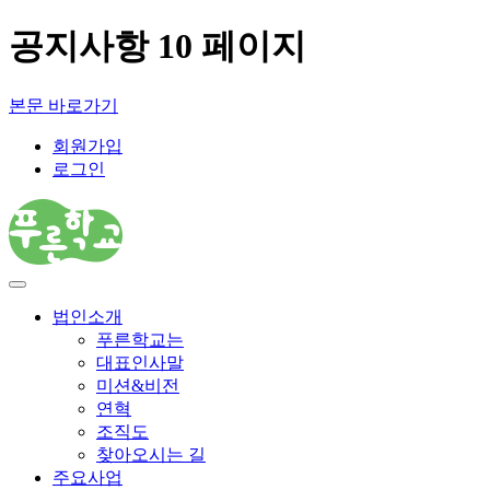
공지사항 10 페이지
본문 바로가기
회원가입
로그인
법인소개
푸른학교는
대표인사말
미션&비전
연혁
조직도
찾아오시는 길
주요사업