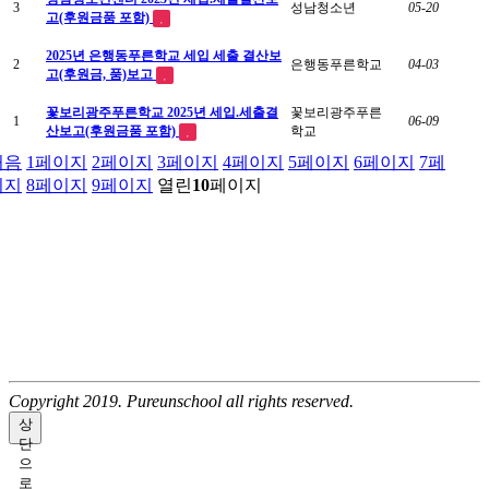
3
성남청소년
05-20
고(후원금품 포함)
2025년 은행동푸른학교 세입 세출 결산보
2
은행동푸른학교
04-03
고(후원금, 품)보고
꽃보리광주푸른학교 2025년 세입.세출결
꽃보리광주푸른
1
06-09
산보고(후원금품 포함)
학교
처음
1
페이지
2
페이지
3
페이지
4
페이지
5
페이지
6
페이지
7
페
이지
8
페이지
9
페이지
열린
10
페이지
Copyright 2019. Pureunschool all rights reserved.
상
단
으
로