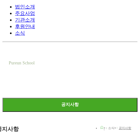
법인소개
주요사업
기관소개
후원안내
소식
Pureun School
푸른학교의
소식을 전해드립니다
공지사항
공지사항
소식
공지사항